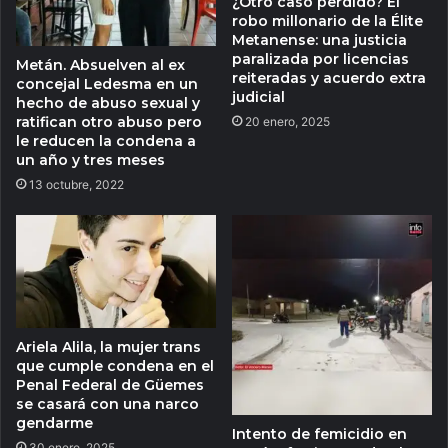
¿Otro caso perdido? El
robo millonario de la Élite
Metanense: una justicia
paralizada por licencias
Metán. Absuelven al ex
reiteradas y acuerdo extra
concejal Ledesma en un
judicial
hecho de abuso sexual y
ratifican otro abuso pero
20 enero, 2025
le reducen la condena a
un año y tres meses
13 octubre, 2022
Ariela Alila, la mujer trans
que cumple condena en el
Penal Federal de Güemes
se casará con una narco
gendarme
Intento de femicidio en
30 enero, 2025