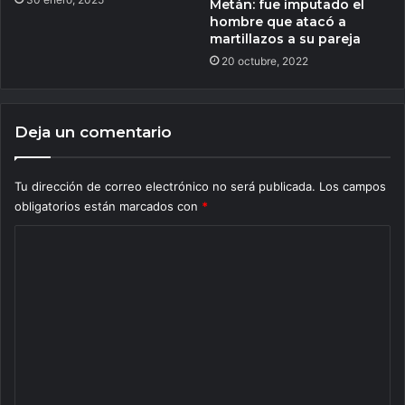
Metán: fue imputado el
hombre que atacó a
martillazos a su pareja
20 octubre, 2022
Deja un comentario
Tu dirección de correo electrónico no será publicada.
Los campos
obligatorios están marcados con
*
C
o
m
e
n
t
a