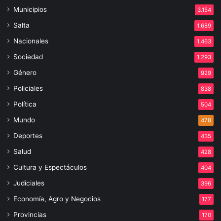
Municipios
3.154
Salta
1.689
Nacionales
1.463
Sociedad
1.293
Género
929
Policiales
838
Política
504
Mundo
478
Deportes
435
Salud
428
Cultura y Espectáculos
404
Judiciales
396
Economía, Agro y Negocios
177
Provincias
170