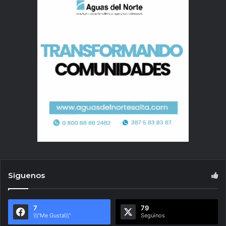
Siguenos
7
79
\\\"Me Gusta\\\"
Seguínos