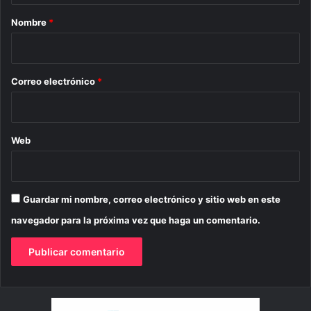
r
Nombre
*
i
o
*
Correo electrónico
*
Web
Guardar mi nombre, correo electrónico y sitio web en este
navegador para la próxima vez que haga un comentario.