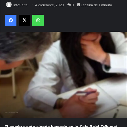
InfoSalta
4 diciembre, 2023
0
Lectura de 1 minuto
Facebook
X
WhatsApp
El hombre está siendo juzgado en la
Sala II
del
Tribunal