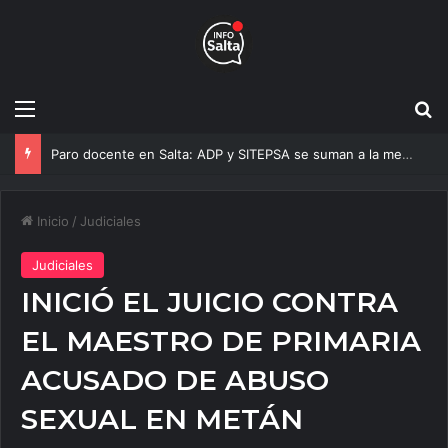
Menú
B
Incendio en la zona sur de Salta: Identificaron a los responsables y aplicaron fuertes sanciones
Inicio
/
Judiciales
Judiciales
INICIÓ EL JUICIO CONTRA
EL MAESTRO DE PRIMARIA
ACUSADO DE ABUSO
SEXUAL EN METÁN