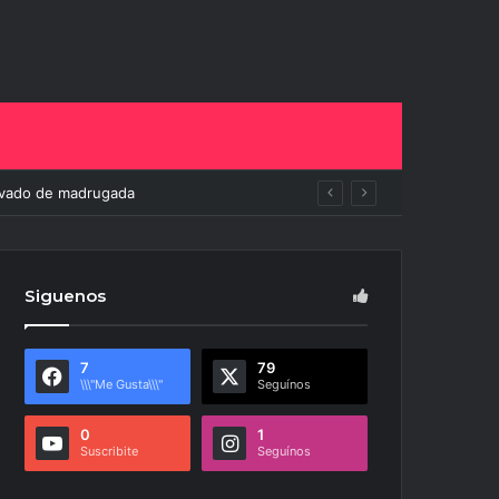
to
Siguenos
7
79
\\\"Me Gusta\\\"
Seguínos
0
1
Suscribite
Seguínos