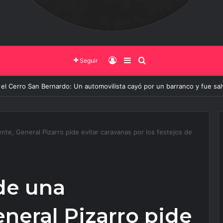
Iniciar Sesión
Barra Lateral
Buscar
Seguir
 de Salta y la Policía Federal avanzan con nuevas medidas contra el deli
nte, General Pizarro pide evitar caravanas por los festejos de
de una
neral Pizarro pide