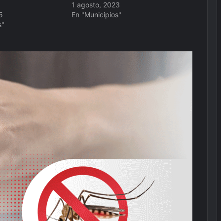
1 agosto, 2023
5
En "Municipios"
s"