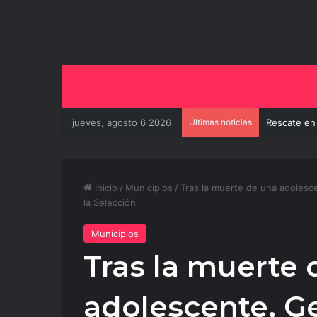
jueves, agosto 6 2026
Últimas noticias
El Gobierno
Inicio
/
Municipios
/
Tras la muerte de una adolesce
la Selección
Municipios
Tras la muerte 
adolescente, Ge