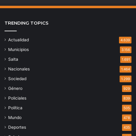
TRENDING TOPICS
Actualidad
4.639
Municipios
3.156
Salta
1.691
Nacionales
1.464
Sociedad
1.299
Género
929
Policiales
839
Política
505
Mundo
478
Deportes
435