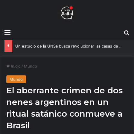
Menú
B
Un estudio de la UNSa busca revolucionar las casas de adobe y hacerlas más seguras
Inicio
/
Mundo
Mundo
El aberrante crimen de dos
nenes argentinos en un
ritual satánico conmueve a
Brasil