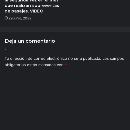
la segunda vez en el mes
que realizan sobreventas
de pasajes. VIDEO
29 junio, 2022
Deja un comentario
Tu dirección de correo electrónico no será publicada.
Los campos
obligatorios están marcados con
*
C
o
m
e
n
t
a