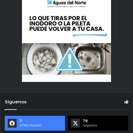
Siguenos
7
79
\\\"Me Gusta\\\"
Seguínos