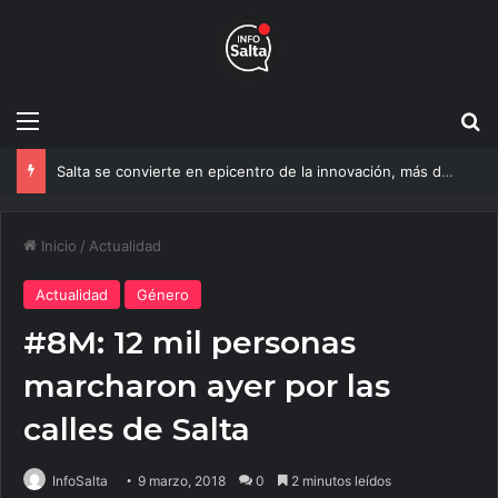
Menú
B
Salta se convierte en epicentro de la innovación, más de 600 personas ya participan del NOA Innova
Inicio
/
Actualidad
Actualidad
Género
#8M: 12 mil personas
marcharon ayer por las
calles de Salta
InfoSalta
9 marzo, 2018
0
2 minutos leídos