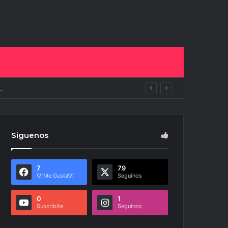
ras
Siguenos
7
79
\\\"Me Gusta\\\"
Seguínos
0
1
Suscribite
Seguínos