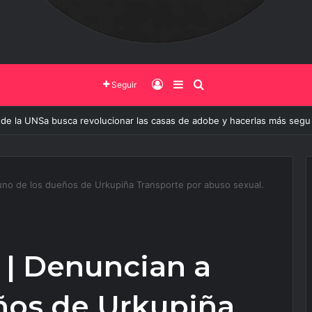
Iniciar Sesión
Barra Lateral
Buscar
Seguir
 de la UNSa busca revolucionar las casas de adobe y hacerlas más segu
uno de los dueños de Urkupiña Transporte por abuso sexual.
 | Denuncian a
ños de Urkupiña