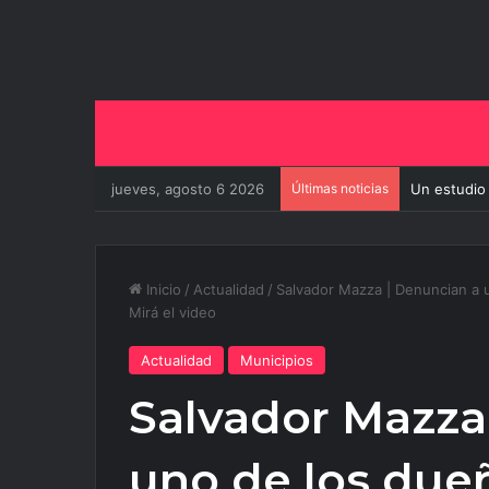
jueves, agosto 6 2026
Últimas noticias
Un estudio
Inicio
/
Actualidad
/
Salvador Mazza | Denuncian a 
Mirá el video
Actualidad
Municipios
Salvador Mazza
uno de los due