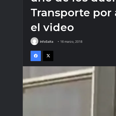
Transporte por 
el video
InfoSalta
16 marzo, 2018
Facebook
X