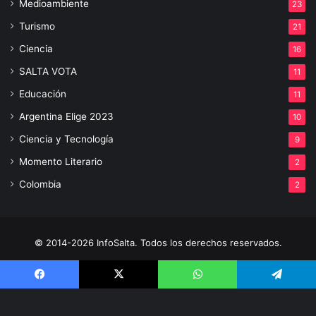
Medioambiente
23
Turismo
21
Ciencia
16
SALTA VOTA
11
Educación
11
Argentina Elige 2023
10
Ciencia y Tecnología
9
Momento Literario
2
Colombia
2
© 2014-2026 InfoSalta. Todos los derechos reservados.
Propietario: InfoSalta Producción. RNPI: En trámite. Contacto:
Facebook
X
WhatsApp
Telegram
3872288394 E-mail: infosaltaredaccion@gmail.com