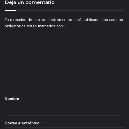
Deja un comentario
Tu dirección de correo electrónico no será publicada.
Los campos
obligatorios están marcados con
*
C
o
m
e
n
t
a
r
Nombre
*
i
o
*
Correo electrónico
*