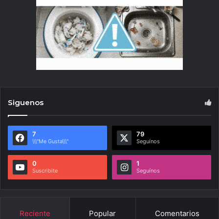
Siguenos
7
79
\\\"Me Gusta\\\"
Seguínos
0
1
Suscribite
Seguínos
Reciente
Popular
Comentarios