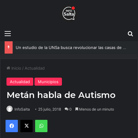
Menú
B
Un estudio de la UNSa busca revolucionar las casas de adobe y hacerlas más seguras
Inicio
/
Actualidad
Actualidad
Municipios
Metán habla de Autismo
InfoSalta
25 julio, 2018
0
Menos de un minuto
Facebook
X
WhatsApp