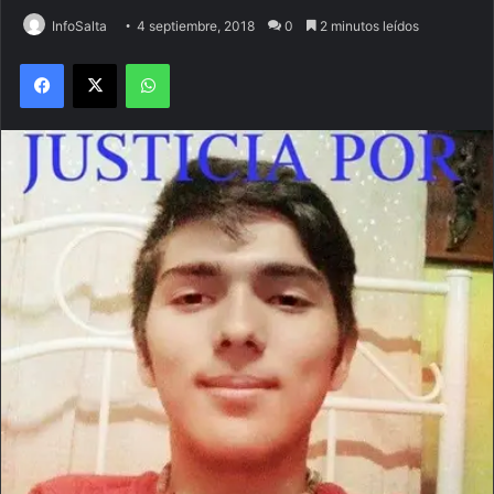
InfoSalta
4 septiembre, 2018
0
2 minutos leídos
Facebook
X
WhatsApp