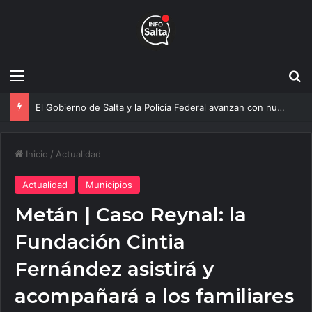
Menú
B
Más agua para Salta: Construyen una obra clave que mejorará el servicio a 20 mil vecinos
Inicio
/
Actualidad
Actualidad
Municipios
Metán | Caso Reynal: la
Fundación Cintia
Fernández asistirá y
acompañará a los familiares