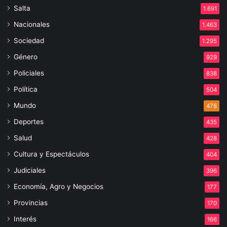
Salta
1.691
Nacionales
1.463
Sociedad
1.295
Género
929
Policiales
838
Política
504
Mundo
478
Deportes
435
Salud
428
Cultura y Espectáculos
404
Judiciales
396
Economía, Agro y Negocios
177
Provincias
170
Interés
166