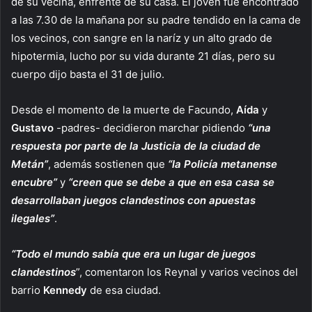
de su vecina, enfrente de su casa. El jóven fue encontrado
a las 7.30 de la mañana por su padre tendido en la cama de
los vecinos, con sangre en la naríz y un alto grado de
hipotermia, lucho por su vida durante 21 días, pero su
cuerpo dijo basta el 31 de julio.
Desde el momento de la muerte de Facundo,
Aída
y
Gustavo
-padres- decidieron marchar pidiendo
“una
respuesta por parte de la Justicia de la ciudad de
Metán”
, además sostienen que
“la Policía metanense
encubre”
y
“creen que se debe a que en esa casa se
desarrollaban juegos clandestinos con apuestas
ilegales”
.
“Todo el mundo sabía que era un lugar de juegos
clandestinos
”, comentaron los Reynal y varios vecinos del
barrio
Kennedy
de esa ciudad.