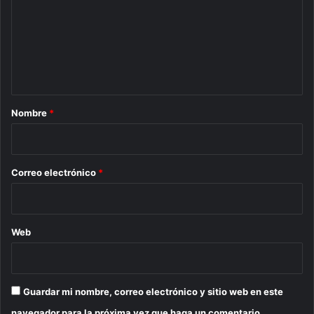
m
e
n
t
a
r
Nombre
*
i
o
*
Correo electrónico
*
Web
Guardar mi nombre, correo electrónico y sitio web en este
navegador para la próxima vez que haga un comentario.