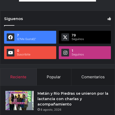
Siguenos
7
79
\\\"Me Gusta\\\"
Seguínos
0
1
Suscribite
Seguínos
Reciente
Popular
Comentarios
Metán y Río Piedras se unieron por la
lactancia con charlas y
acompañamiento
8 agosto, 2026