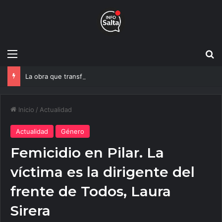
Menú
B
La obra que transformará el ingreso a Vaqueros entra en su etapa decisiva
Inicio
/
Actualidad
Actualidad
Género
Femicidio en Pilar. La
víctima es la dirigente del
frente de Todos, Laura
Sirera