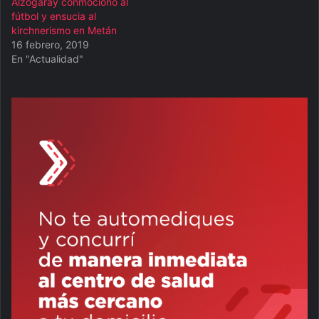
Alzogaray conmocionó al
fútbol y ensucia al
kirchnerismo en Metán
16 febrero, 2019
En "Actualidad"