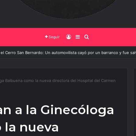
Iniciar Sesión
Barra Lateral
Buscar
Seguir
 de Salta y la Policía Federal avanzan con nuevas medidas contra el deli
ga Balbuena como la nueva directora del Hospital del Carmen
n a la Ginecóloga
 la nueva