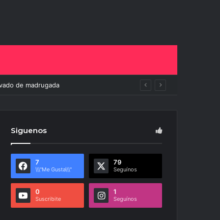
to
Siguenos
7
79
\\\"Me Gusta\\\"
Seguínos
0
1
Suscribite
Seguínos