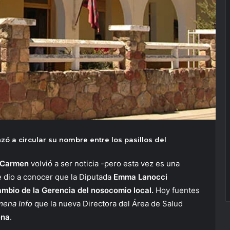
 a circular su nombre entre los pasillos del
l Carmen
volvió a ser noticia -pero esta vez es una
 dio a conocer que la Diputada
Emma
Lanocci
ambio de la Gerencia del nosocomio local.
Hoy fuentes
mena Info
que la nueva Directora del Área de Salud
ena
.