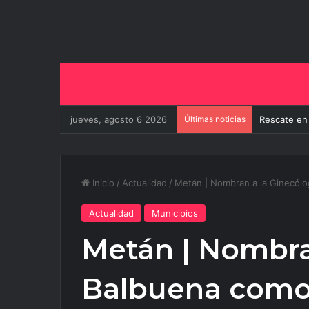
jueves, agosto 6 2026
Últimas noticias
El Gobierno
Inicio
/
Actualidad
/
Metán | Nombran a la Ginecólo
Actualidad
Municipios
Metán | Nombra
Balbuena como