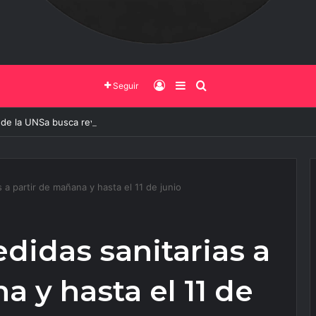
Iniciar Sesión
Barra Lateral
Buscar
Seguir
 de la UNSa busca revolucionar las casas de adobe y hacerlas más segu
s a partir de mañana y hasta el 11 de junio
edidas sanitarias a
a y hasta el 11 de