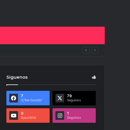
ras
Siguenos
7
79
\\\"Me Gusta\\\"
Seguínos
0
1
Suscribite
Seguínos