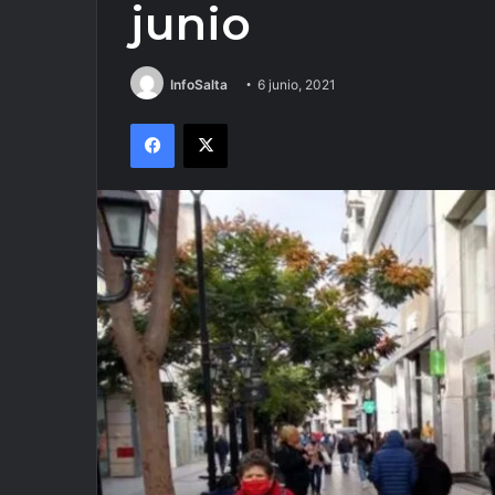
junio
InfoSalta
6 junio, 2021
Facebook
X