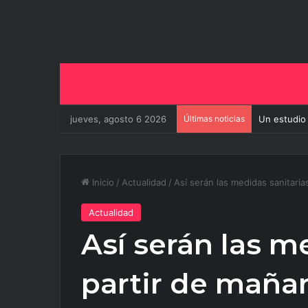
jueves, agosto 6 2026
Últimas noticias
Un estudio
Inicio
/
Actualidad
/
Así serán las medidas sanitaria
Actualidad
Así serán las m
partir de mañan