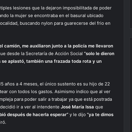
ltiples lesiones que la dejaron imposibilitada de poder
uando la mujer se encontraba en el basural ubicado
ocalidad, buscando nylon para guarecerse del frio en
l camión, me auxiliaron junto
a la policía me llevaron
ue desde la Secretaría de Acción Social
“solo le dieron
s se
aplastó, también una frazada toda rota
y un
 15 años a 4 meses, el único sustento es su hijo de 22
ear con todos los gastos. Asimismo indico que al ver
mpleja para poder salir a trabajar ya que está postrada
decidió ir a ver al intendente
José María Issa
que
ibió después de hacerla esperar”
y le dijo
“ya te dimos
iró.