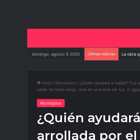
domingo, agosto 9 2026
Últimas noticias
La obra q
Inicio
/
Municipios
/
¿Quién ayudará a Isabel? Fue a
nadie se hace cargo, vive en una lona sin luz, ni agu
Municipios
¿Quién ayudará
arrollada por e