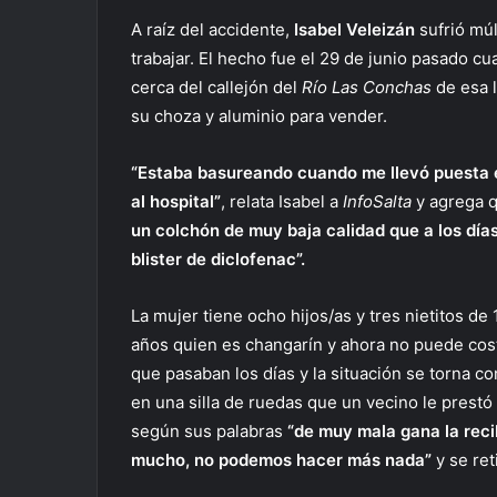
A raíz del accidente,
Isabel Veleizán
sufrió mú
trabajar. El hecho fue el 29 de junio pasado c
cerca del callejón del
Río Las Conchas
de esa l
su choza y aluminio para vender.
“Estaba basureando cuando me llevó puesta e
al hospital”
, relata Isabel a
InfoSalta
y agrega q
un colchón de muy baja calidad que a los día
blister de diclofenac”.
La mujer tiene ocho hijos/as y tres nietitos de
años quien es changarín y ahora no puede cost
que pasaban los días y la situación se torna co
en una silla de ruedas que un vecino le prestó 
según sus palabras
“de muy mala gana la rec
mucho, no podemos hacer más nada”
y se ret