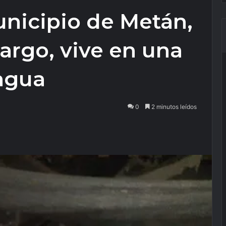
unicipio de Metán,
argo, vive en una
 agua
0
2 minutos leídos