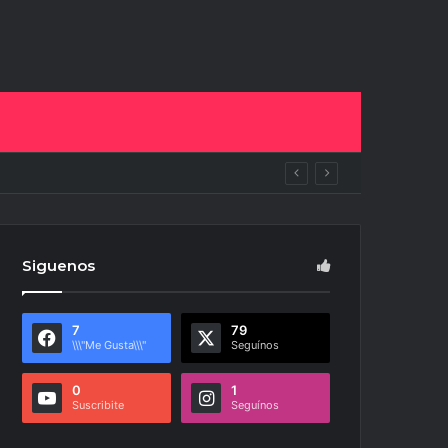
Siguenos
7
79
\\\"Me Gusta\\\"
Seguínos
0
1
Suscribite
Seguínos