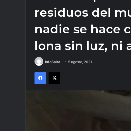
residuos del m
nadie se hace c
lona sin luz, ni
InfoSalta
5 agosto, 2021
Facebook
X