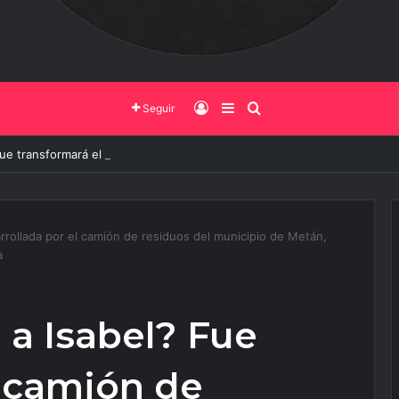
Iniciar Sesión
Barra Lateral
Buscar
Seguir
ue transformará el ingreso a Vaqueros entra en su etapa decisiva
rrollada por el camión de residuos del municipio de Metán,
a
 a Isabel? Fue
l camión de