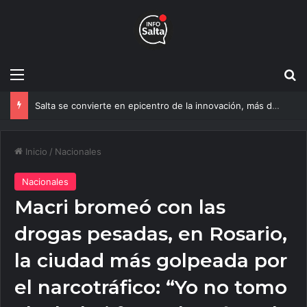
Menú
B
Salta se convierte en epicentro de la innovación, más de 600 personas ya participan del NOA Innova
Inicio
/
Nacionales
Nacionales
Macri bromeó con las
drogas pesadas, en Rosario,
la ciudad más golpeada por
el narcotráfico: “Yo no tomo