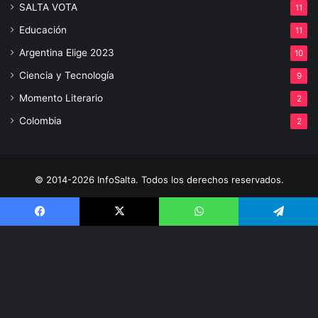
SALTA VOTA
11
Educación
11
Argentina Elige 2023
10
Ciencia y Tecnología
9
Momento Literario
2
Colombia
2
© 2014-2026 InfoSalta. Todos los derechos reservados.
Propietario: InfoSalta Producción. RNPI: En trámite. Contacto:
3872288394 E-mail: infosaltaredaccion@gmail.com
Facebook
X
WhatsApp
Telegram
Facebook
X
YouTube
Instagram
V
al