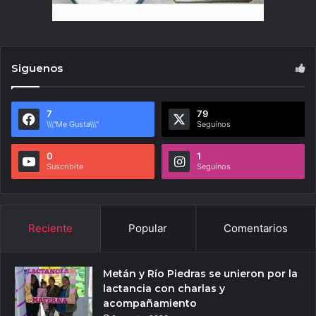
Siguenos
7
79
\\\"Me Gusta\\\"
Seguínos
0
1
Suscribite
Seguínos
Reciente
Popular
Comentarios
Metán y Río Piedras se unieron por la
lactancia con charlas y
acompañamiento