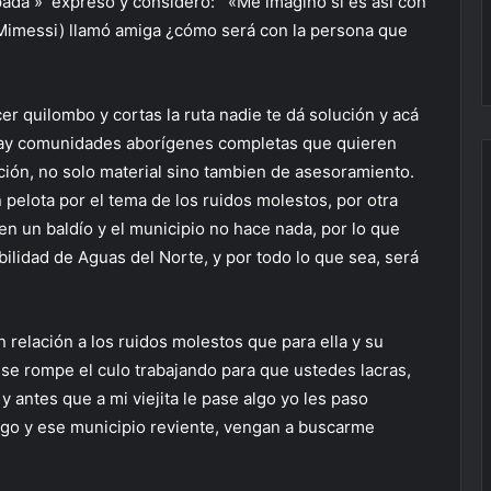
ada » expresó y consideró: «Me imagino si es así con
l Mimessi) llamó amiga ¿cómo será con la persona que
 quilombo y cortas la ruta nadie te dá solución y acá
hay comunidades aborígenes completas que quieren
ión, no solo material sino tambien de asesoramiento.
 pelota por el tema de los ruidos molestos, por otra
en un baldío y el municipio no hace nada, por lo que
lidad de Aguas del Norte, y por todo lo que sea, será
elación a los ruidos molestos que para ella y su
e rompe el culo trabajando para que ustedes lacras,
 antes que a mi viejita le pase algo yo les paso
lgo y ese municipio reviente, vengan a buscarme