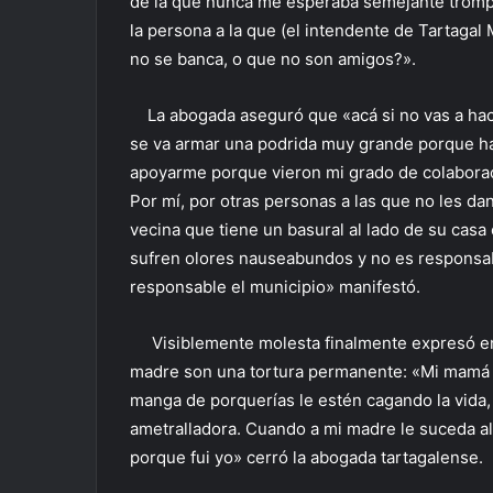
de la que nunca me esperaba semejante tromp
la persona a la que (el intendente de Tartaga
no se banca, o que no son amigos?».
La abogada aseguró que «acá si no vas a hacer
se va armar una podrida muy grande porque 
apoyarme porque vieron mi grado de colaborac
Por mí, por otras personas a las que no les dan
vecina que tiene un basural al lado de su casa 
sufren olores nauseabundos y no es responsabi
responsable el municipio» manifestó.
Visiblemente molesta finalmente expresó en r
madre son una tortura permanente: «Mi mamá s
manga de porquerías le estén cagando la vida, y
ametralladora. Cuando a mi madre le suceda a
porque fui yo» cerró la abogada tartagalense.