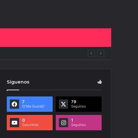
pan del NOA Innova
Siguenos
7
79
\\\"Me Gusta\\\"
Seguínos
0
1
Suscribite
Seguínos