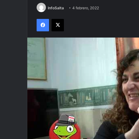
InfoSalta
4 febrero, 2022
Facebook
X