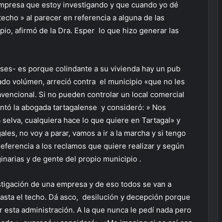
a empresa que estoy investigando y que cuando yo dé
techo » al parecer en referencia a alguna de las
io, afirmó de la Dra. Esper lo que hizo generar las
s- es porque colindante a su vivienda hay un pub
do volúmen, arreció contra el municipio «que no les
avencional. Si no pueden controlar un local comercial
tó la abogada tartagalense y consideró: » Nos
 selva, cualquiera hace lo que quiere en Tartagal» y
ales, no voy a parar, vamos a ir a la marcha y si tengo
n referencia a los reclamos que quiere realizar y según
narias y de gente del propio municipio .
stigación de una empresa y de eso todos se van a
 hasta el techo. Dá asco, desilución y decepción porque
esta administración. A la que nunca le pedí nada pero