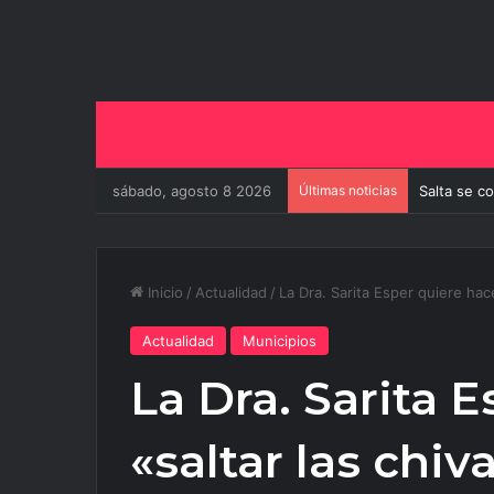
sábado, agosto 8 2026
Últimas noticias
Salta se c
Inicio
/
Actualidad
/
La Dra. Sarita Esper quiere hace
Actualidad
Municipios
La Dra. Sarita 
«saltar las chiv