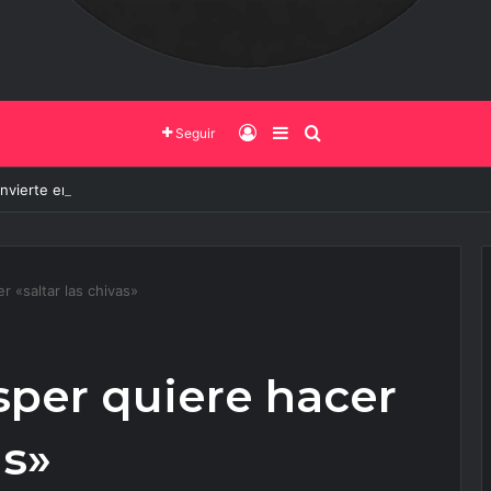
Iniciar Sesión
Barra Lateral
Buscar
Seguir
onvierte en epicentro de la innovación, más de 600 personas ya partici
r «saltar las chivas»
Esper quiere hacer
as»