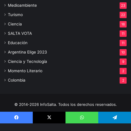
Medioambiente
23
Turismo
22
Ciencia
16
SALTA VOTA
11
Educación
11
Argentina Elige 2023
10
Ciencia y Tecnología
9
Momento Literario
2
Colombia
2
© 2014-2026 InfoSalta. Todos los derechos reservados.
Propietario: InfoSalta Producción. RNPI: En trámite. Contacto:
3872288394 E-mail: infosaltaredaccion@gmail.com
Facebook
X
WhatsApp
Telegram