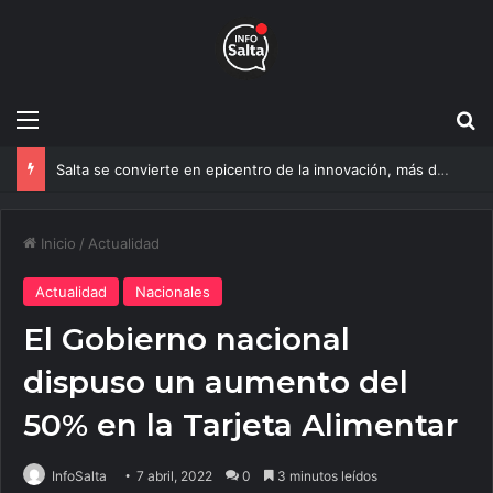
Menú
B
Salta se convierte en epicentro de la innovación, más de 600 personas ya participan del NOA Innova
Inicio
/
Actualidad
Actualidad
Nacionales
El Gobierno nacional
dispuso un aumento del
50% en la Tarjeta Alimentar
InfoSalta
7 abril, 2022
0
3 minutos leídos