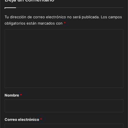
Tu dirección de correo electrónico no será publicada.
Los campos
obligatorios están marcados con
*
C
o
m
e
n
t
a
r
Nombre
*
i
o
*
Correo electrónico
*