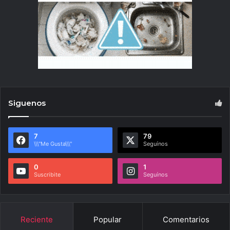
Siguenos
7
79
\\\"Me Gusta\\\"
Seguínos
0
1
Suscribite
Seguínos
Reciente
Popular
Comentarios