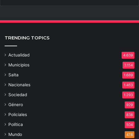
TRENDING TOPICS
Actualidad
4.639
Municipios
3.154
Salta
1.689
Nacionales
1.463
Sociedad
1.293
Género
929
Policiales
838
Política
504
Mundo
478