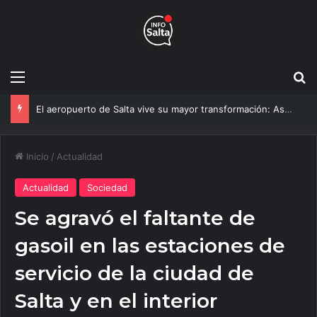
Menú
B
La Catedral recupera su esplendor: así será la nueva iluminación que sorprenderá a los peregrinos en el Milagro
Inicio
/
Actualidad
Actualidad
Sociedad
Se agravó el faltante de
gasoil en las estaciones de
servicio de la ciudad de
Salta y en el interior