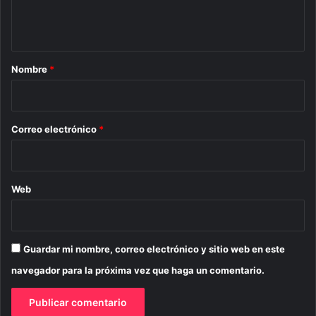
n
t
a
r
Nombre
*
i
o
*
Correo electrónico
*
Web
Guardar mi nombre, correo electrónico y sitio web en este
navegador para la próxima vez que haga un comentario.