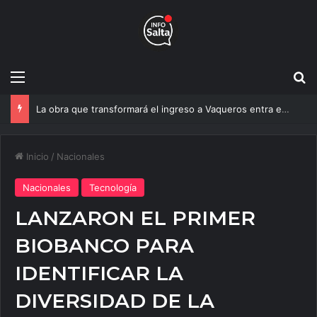
Menú
B
Un estudio de la UNSa busca revolucionar las casas de adobe y hacerlas más seguras
Inicio
/
Nacionales
Nacionales
Tecnología
LANZARON EL PRIMER
BIOBANCO PARA
IDENTIFICAR LA
DIVERSIDAD DE LA