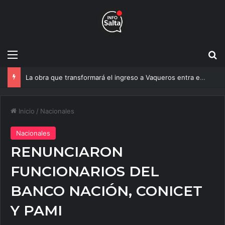
Menú
B
Un estudio de la UNSa busca revolucionar las casas de adobe y hacerlas más seguras
Inicio
/
Nacionales
Nacionales
RENUNCIARON
FUNCIONARIOS DEL
BANCO NACIÓN, CONICET
Y PAMI