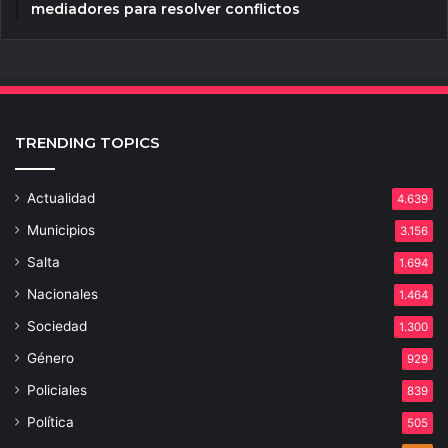
mediadores para resolver conflictos
TRENDING TOPICS
Actualidad
4.639
Municipios
3.156
Salta
1.694
Nacionales
1.464
Sociedad
1.300
Género
929
Policiales
839
Política
505