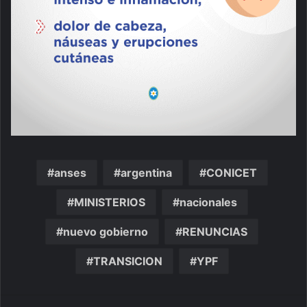
anses
argentina
CONICET
MINISTERIOS
nacionales
nuevo gobierno
RENUNCIAS
TRANSICION
YPF