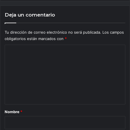
Deja un comentario
Tu dirección de correo electrónico no será publicada.
Los campos
obligatorios están marcados con
*
C
o
m
e
n
t
a
r
Nombre
*
i
o