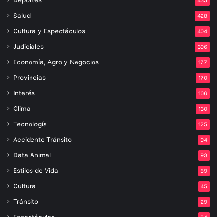
435
Salud
428
Cultura y Espectáculos
404
Judiciales
396
Economía, Agro y Negocios
177
Provincias
170
Interés
166
Clima
130
Tecnología
125
Accidente Tránsito
94
Data Animal
93
Estilos de Vida
59
Cultura
45
Tránsito
29
Espectáculos