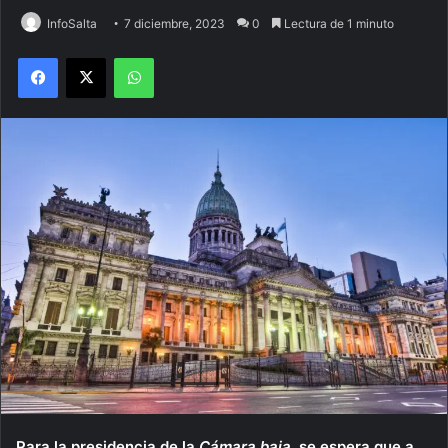
InfoSalta
7 diciembre, 2023
0
Lectura de 1 minuto
Facebook
X
WhatsApp
Para la presidencia de la
Cámara baja
, se espera que a