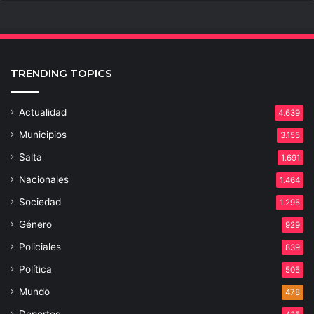
TRENDING TOPICS
Actualidad
4.639
Municipios
3.155
Salta
1.691
Nacionales
1.464
Sociedad
1.295
Género
929
Policiales
839
Política
505
Mundo
478
Deportes