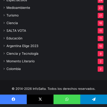
24
Medioambiente
23
Turismo
21
Ciencia
16
SALTA VOTA
11
Educación
11
Argentina Elige 2023
10
Ciencia y Tecnología
9
Momento Literario
2
Colombia
2
© 2014-2026 InfoSalta. Todos los derechos reservados.
Propietario: InfoSalta Producción. RNPI: En trámite. Contacto:
3872288394 E-mail: infosaltaredaccion@gmail.com
Facebook
X
WhatsApp
Telegram