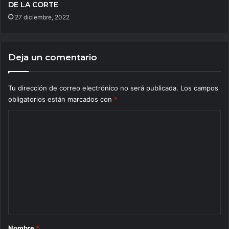
DE LA CORTE
27 diciembre, 2022
Deja un comentario
Tu dirección de correo electrónico no será publicada.
Los campos
obligatorios están marcados con
*
C
o
m
e
n
t
a
r
Nombre
*