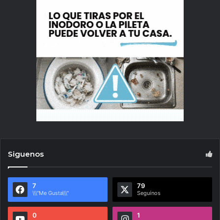
Siguenos
7
79
\\\"Me Gusta\\\"
Seguínos
0
1