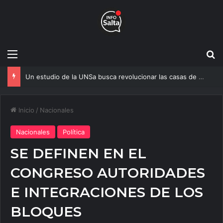
Menú
B
Un estudio de la UNSa busca revolucionar las casas de adobe y hacerlas más seguras
Inicio
/
Nacionales
Nacionales
Política
SE DEFINEN EN EL
CONGRESO AUTORIDADES
E INTEGRACIONES DE LOS
BLOQUES