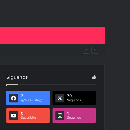
ipan del NOA Innova
Siguenos
7
79
\\\"Me Gusta\\\"
Seguínos
0
1
Suscribite
Seguínos