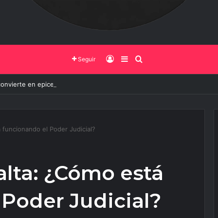
Iniciar Sesión
Barra Lateral
Buscar
Seguir
convierte en epicentro de la innovación, más de 600 personas ya partic
 funcionando el Poder Judicial?
lta: ¿Cómo está
 Poder Judicial?