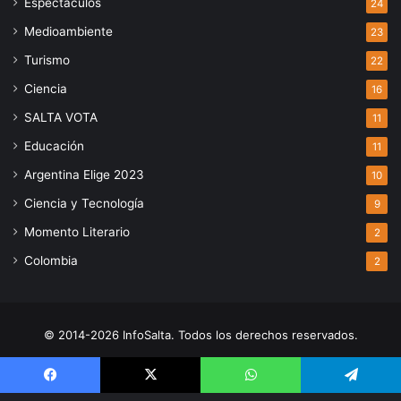
Espectáculos
24
Medioambiente
23
Turismo
22
Ciencia
16
SALTA VOTA
11
Educación
11
Argentina Elige 2023
10
Ciencia y Tecnología
9
Momento Literario
2
Colombia
2
© 2014-2026 InfoSalta. Todos los derechos reservados.
Propietario: InfoSalta Producción. RNPI: En trámite. Contacto:
3872288394 E-mail: infosaltaredaccion@gmail.com
Facebook
X
WhatsApp
Telegram