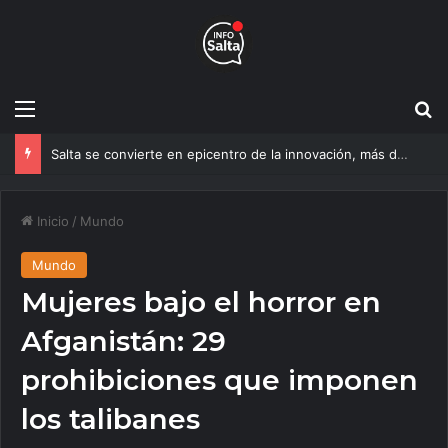
Menú
B
Salta se convierte en epicentro de la innovación, más de 600 personas ya participan del NOA Innova
Inicio
/
Mundo
Mundo
Mujeres bajo el horror en
Afganistán: 29
prohibiciones que imponen
los talibanes