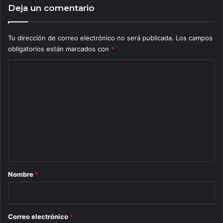
Deja un comentario
Tu dirección de correo electrónico no será publicada.
Los campos
obligatorios están marcados con
*
C
o
m
e
n
t
a
r
Nombre
*
i
o
*
Correo electrónico
*