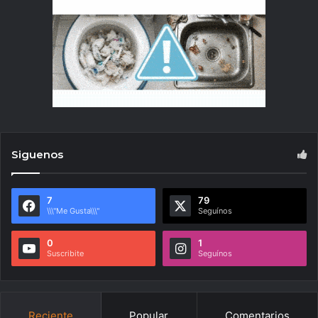
Siguenos
7
79
\\\"Me Gusta\\\"
Seguínos
0
1
Suscribite
Seguínos
Reciente
Popular
Comentarios