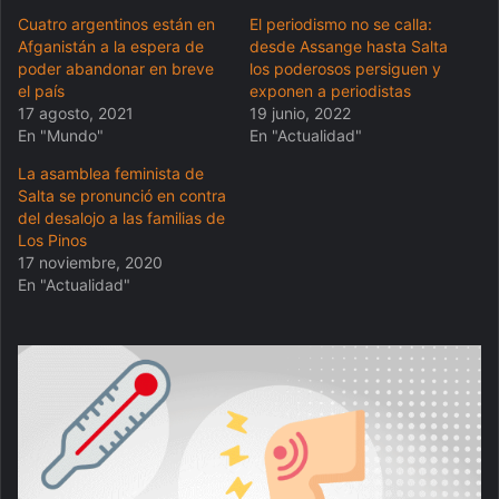
Cuatro argentinos están en
El periodismo no se calla:
Afganistán a la espera de
desde Assange hasta Salta
poder abandonar en breve
los poderosos persiguen y
el país
exponen a periodistas
17 agosto, 2021
19 junio, 2022
En "Mundo"
En "Actualidad"
La asamblea feminista de
Salta se pronunció en contra
del desalojo a las familias de
Los Pinos
17 noviembre, 2020
En "Actualidad"