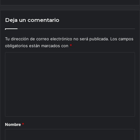
Deja un comentario
Tu dirección de correo electrónico no será publicada.
Los campos
obligatorios están marcados con
*
C
o
m
e
n
t
a
r
Nombre
*
i