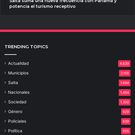
Salta suma una nueva frecuencia con Panamá y
potencia el turismo receptivo
TRENDING TOPICS
Actualidad
4.639
Municipios
3.156
Salta
1.694
Nacionales
1.464
Sociedad
1.300
Género
929
Policiales
839
Política
505