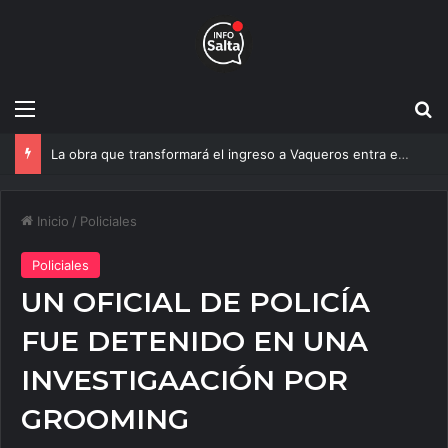
Menú
B
Un estudio de la UNSa busca revolucionar las casas de adobe y hacerlas más seguras
Inicio
/
Policiales
Policiales
UN OFICIAL DE POLICÍA
FUE DETENIDO EN UNA
INVESTIGAACIÓN POR
GROOMING