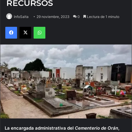
RECURSOS
InfoSalta
29 noviembre, 2023
0
Lectura de 1 minuto
Facebook
X
WhatsApp
La encargada administrativa del
Cementerio de Orán
,