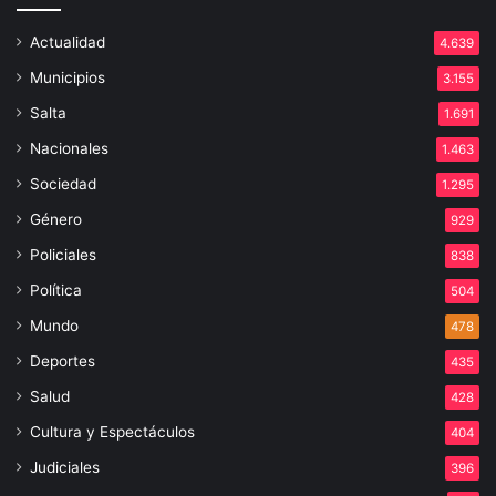
Actualidad
4.639
Municipios
3.155
Salta
1.691
Nacionales
1.463
Sociedad
1.295
Género
929
Policiales
838
Política
504
Mundo
478
Deportes
435
Salud
428
Cultura y Espectáculos
404
Judiciales
396