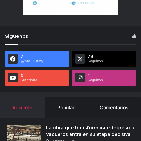
Siguenos
7
79
\\\"Me Gusta\\\"
Seguínos
0
1
Suscribite
Seguínos
Reciente
Popular
Comentarios
La obra que transformará el ingreso a
Vaqueros entra en su etapa decisiva
6 agosto, 2026